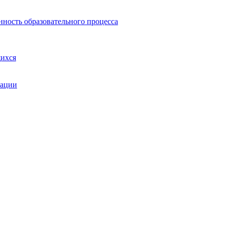
нность образовательного процесса
щихся
зации