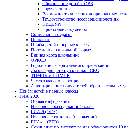
Образование детей с ОВЗ
Горячая линия
Возможность внесения добровольных поже
Трудоустройство несовершеннолетних
КИДБУРГ
Проездные документы
Социальный педагог
Психолог
Приём детей в первые классы
Положение о школьной форме
Единая карта школьника
ОРКСЭ
Городские лагеря дневного пребывания
Льготы для детей участников СВО
ТПМПК и ЦПМПК
Часто задаваемые вопросы
Анкетирование получателей образовательных ус
Приём детей в первые классы
ГИА-2026
Общая информация
Итоговое собеседование 9 класс
ГИА-9 (ОГЭ)
Итоговое сочинение (изложение)
ГИА-11 (ЕГЭ)
Сочинение по литературе для обучающихся 10 к