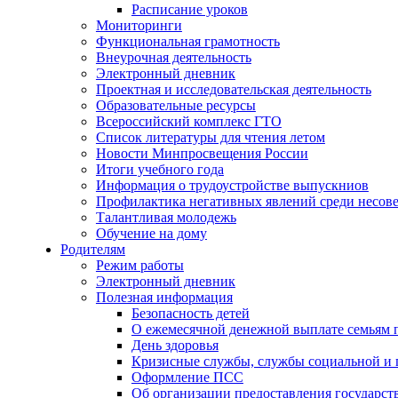
Расписание уроков
Мониторинги
Функциональная грамотность
Внеурочная деятельность
Электронный дневник
Проектная и исследовательская деятельность
Образовательные ресурсы
Всероссийский комплекс ГТО
Список литературы для чтения летом
Новости Минпросвещения России
Итоги учебного года
Информация о трудоустройстве выпускниов
Профилактика негативных явлений среди несов
Талантливая молодежь
Обучение на дому
Родителям
Режим работы
Электронный дневник
Полезная информация
Безопасность детей
О ежемесячной денежной выплате семьям 
День здоровья
Кризисные службы, службы социальной и
Оформление ПСС
Об организации предоставления государс