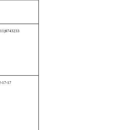
911)9743233
2-17-17