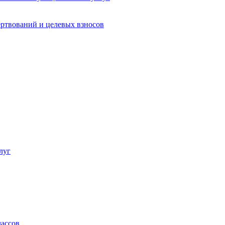
ртвований и целевых взносов
луг
лассов