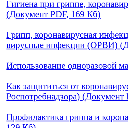
Гигиена при гриппе, коронав
(Документ PDF, 169 Кб)
Грипп, коронавирусная инфекц
вирусные инфекции (ОРВИ) (Д
Использование одноразовой ма
Как защититься от коронавиру
Роспотребнадзора) (Документ 
Профилактика гриппа и корон
129 Кб)