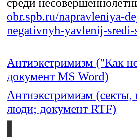
среди несовершеннолетн
obr.spb.ru/napravleniya-dey
negativnyh-yavlenij-sredi-
Антиэкстримизм ("Как не
документ MS Word)
Антиэкстримизм (секты,
люди; документ RTF)